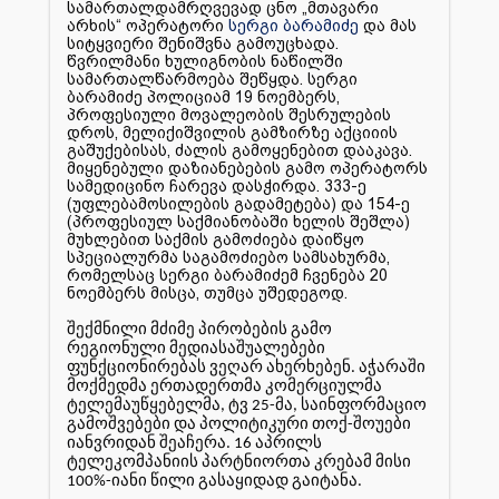
სამართალდამრღვევად ცნო „მთავარი
არხის“ ოპერატორი
სერგი ბარამიძე
და მას
სიტყვიერი შენიშვნა გამოუცხადა.
წვრილმანი ხულიგნობის ნაწილში
სამართალწარმოება შეწყდა. სერგი
ბარამიძე პოლიციამ 19 ნოემბერს,
პროფესიული მოვალეობის შესრულების
დროს, მელიქიშვილის გამზირზე აქციიის
გაშუქებისას, ძალის გამოყენებით დააკავა.
მიყენებული დაზიანებების გამო ოპერატორს
სამედიცინო ჩარევა დასჭირდა. 333-ე
(უფლებამოსილების გადამეტება) და 154-ე
(პროფესიულ საქმიანობაში ხელის შეშლა)
მუხლებით საქმის გამოძიება დაიწყო
სპეციალურმა საგამოძიებო სამსახურმა,
რომელსაც სერგი ბარამიძემ ჩვენება 20
ნოემბერს მისცა, თუმცა უშედეგოდ.
შექმნილი მძიმე პირობების გამო
რეგიონული მედიასაშუალებები
ფუნქციონირებას ვეღარ ახერხებენ. აჭარაში
მოქმედმა ერთადერთმა კომერციულმა
ტელემაუწყებელმა, ტვ 25-მა, საინფორმაციო
გამოშვებები და პოლიტიკური თოქ-შოუები
იანვრიდან შეაჩერა. 16 აპრილს
ტელეკომპანიის პარტნიორთა კრებამ მისი
100%-იანი წილი გასაყიდად გაიტანა.