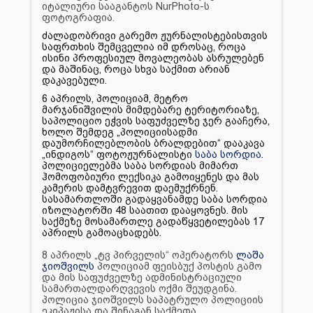
იტალიური სააგანტოს NurPhoto-ს
ფოტოგრაფია.
ძალადობრივი გარემო ჟურნალისტებისთვის
საფრთხის შემცველია იმ დროსაც, როცა
ისინი პროფესიულ მოვალეობას ასრულებენ
და მაშინაც, როცა სხვა საქმით არიან
დაკავებული.
6 აპრილს, პოლიციამ, მეტრო
მარჯანიშვილის მიმდებარე ტერიტორიაზე,
საპოლიციო ეჭვის საფუძველზე ჯერ გააჩერა,
ხოლო შემდეგ „პოლიციისადმი
დაუმორჩილებლობის ბრალდებით“ დააკავა
„ინდიგოს“ ფოტოჟურნალისტი
საბა სორდია
.
პოლიციელებმა საბა სორდიას მიმართ
ჰომოფობიური ლექსიკა გამოიყენეს და მას
კამერის დამტვრევით დაემუქრნენ.
სასამართლოში გადაყვანამდე საბა სორდია
იზოლატორში 48 საათით დააყოვნეს. მის
საქმეზე მოსამართლე გადაწყვეტილებას 17
აპრილს გამოაცხადებს.
8 აპრილს „ტვ პირველის“ ოპერატორს
ლაშა
ჯიოშვილს
პოლიციამ ფეისბუქ პოსტის გამო
და მის საფუძველზე ადმინისტრაციული
სამართალდარღვევის ოქმი შეუდგინა.
პოლიცია ჯიოშვილს საპატრულო პოლიციის
ეკიპაჟისა და შინაგან საქმეთა