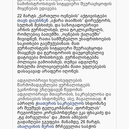
სამინისტროსთვის სიტყვიერი შეურაცხყოფის
მიყენებას ედავება.
22 მარტს „ქართული ოცნების“ აქტივისტები
თავს დაესხნენ
„აჭარა თაიმსის“ დირექტორს,
სულხან მესხიძეს, და საზოგადოებრივი
არხის ჟურნალისტს, ლია ტოკლიკიშვილს,
რომლებიც ბათუმში, „ოცნების ქალაქში“
მივიდნენ, რათა სამშენებლო უსაფრთხოების
საკითხები გაეშუქებინათ. მათ
ჟურნალისტებს სიტყვიერი შეურაცხყოფა
მიაყენეს და ტერიტორიის დაუყოვნებლივ
დატოვება მოსთხოვეს. ჟურნალისტებმა
პოლიცია გამოიძახეს, თუმცა ადგილზე
მისულმა პოლიციელებმა მათი უფლებების
დასაცავად არაფერი იღონეს.
ადგილობრივი ხელისუფლების
წარმომადგენლები ჟურნალისტებს
უკანონოდ უზღუდავენ წვდომას
ადგილობრივი მთავრობის, საკრებულოსა და
კომისიების სხდომებზე. ასე, მაგალითად,
4
აპრილს
ჭიათურის საკრებულოს
სხდომაზე
არ შეუშვეს ტელეკომპანია „ფორმულას“
რეგიონული კორესპონდენტი ეკა ფხაკაძე და
„ტვ პირველისა“ და „მთის ამბების“
გადამღები ჯგუფები. მანამდე, 26 მარტს,
ახალციხის მერის
მრჩეველთა საბჭოს