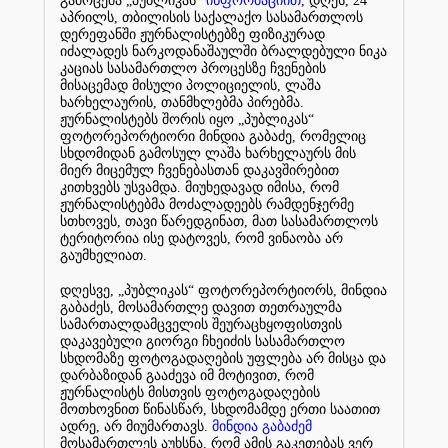
გამოცემა
„
პუბლიკას
“
ინფორმაციით
,
დღეს
, 24
აპრილს
,
თბილისის
საქალაქო
სასამართლოს
დერეფანში
ჟურნალისტებზე
ფიზიკურად
იძალადეს
ნარკოდანაშაულში
ბრალდებული
ნიკა
კაციას
სასამართლო
პროცესზე
ჩვენების
მისაცემად
მისული
პოლიციელის
,
ლაშა
ხარხელაურის
,
თანმხლებმა
პირებმა
.
ჟურნალისტებს
შორის
იყო
„
პუბლიკას
“
ფოტორეპორტიორი
მინდია
გაბაძე
,
რომელიც
სხდომიდან
გამოსულ
ლაშა
ხარხელაურს
მის
მიერ
მიცემულ
ჩვენებასთან
დაკავშირებით
კითხვებს
უსვამდა
.
მიუხედავად
იმისა
,
რომ
ჟურნალისტებმა
მოძალადეებს
რამდენჯერმე
სთხოვეს
,
თავი
წარედგინათ
,
მათ
სასამართლოს
ტერიტორია
ისე
დატოვეს
,
რომ
ვინაობა
არ
გაუმხელიათ
.
დღესვე
, „
პუბლიკას
“
ფოტორეპორტიორს
,
მინდია
გაბაძეს
,
მოსამართლე
დავით
თეთრაულმა
სამართალდამცველის
შეურაცხყოფისთვის
დაკავებული
გიორგი
ჩხეიძის
სასამართლო
სხდომაზე
ფოტოგადაღების
უფლება
არ
მისცა
და
დარბაზიდან
გააძევა
იმ
მოტივით
,
რომ
ჟურნალისტს
მისთვის
ფოტოგადაღების
მოთხოვნით
წინასწარ
,
სხდომამდე
ერთი
საათით
ადრე
,
არ
მიუმართავს
.
მინდია
გაბაძემ
მოსამართლეს
აუხსნა
,
რომ
ამის
გაკეთებას
ვერ