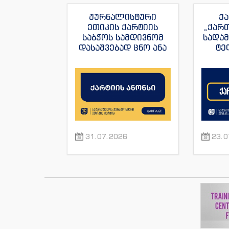
ჟურნალისტური
ქა
ეთიკის ქარტიის
„ქარ
საბჭოს სამდივნომ
სადა
დასაშვებად ცნო ანა
ტე
იაშაღაშვილის
„ფორ
განცხადება “ტვ
სანაი
პირველის”
ჟუ
ჟურნალისტის მაკა
ანდრონიკაშვილის
წინააღმდეგ.
31.07.2026
23.0