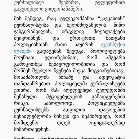
,
ჟურნალისტი
შეესწრო
ტელეფონით
.
გაკეთებული
ვიდეოჩანაწერი
,
“
”
მას
შემდეგ
რაც
ტელეკომპანია
კავკასიის
,
ჟურნალისტისა
და
ხელმძღვანელის
ნინო
,
ჯანგირაშვილის
ირგვლივ
მოქალაქეები
,
-
შეიკრიბნენ
და
ერთ
ერთი
მათგანი
პოლიციასთან
მათი
საუბრის
ფეისბუქის
,
ლაივში
გადაცემას
შეუდგა
პოლიციელებს
,
,
მოუწიათ
ეღიარებინათ
რომ
ამგვარი
გამოკითხვა
ნებაყოფილობითია
და
რომ
,
მოწმეს
შეეძლო
ჩვენება
მიეცა
მოგვიანებითაც
მოსამართლის
წინაშე
და
ადვოკატის
.
თანდასწრებით
პოლიციელმა
ჟურნალისტებს
,
უთხრა
რომ
მას
აღელვებდა
ტელეფონში
შენახული
მტკიცებულების
განადგურების
.
,
რისკი
საბოლოოდ
პოლიციელებმა
ჟურნალისტებს
ადგილის
დატოვების
,
შესაძლებლობა
მისცეს
და
შეჰპირდნენ
რომ
მომდევნო
დღეს
ოფიციალურად
.
მიმართავდნენ