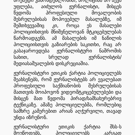
,
მოქმედი
კანონდებლობით
პოლიციას
არ
აქვს
,
,
უფლება
აიძულოს
ჟურნალისტი
მისცეს
წვდომა
პროფესიული
მოვალეობის
,
შესრულებისას
მოპოვებულ
მასალებზე
იმ
,
შემთხვევაშიც
კი
როცა
ეს
მასალები
პოლიციისთვის
მნიშვნელოვან
მტკიცებულებას
.
წარმოადგენს
ამ
მასალების
იმ
ნაწილის
,
პოლიციისთვის
გაზიარების
საკითხი
რაც
არ
გასაჯაროვდება
ჟურნალისტური
ნაშრომის
,
/
სახით
სრულად
ჟურნალისტის
.
მედიასაშუალების
დისკრეციაშია
ჟურნალისტური
ეთიკის
ქარტია
პოლიციელებს
,
შეახსენებს
რომ
ჟურნალისტებს
არ
ევალებათ
პროფესიული
საქმიანობის
შესრულებისას
მათთვის
მოიპოვონ
ვიდეომტკიცებულებები
და
/
მისცენ
მათ
წვდომა
პირად
სამსახურებრივ
.
,
ტექნიკაზე
ამაზე
პოლიციელებმა
რომლებიც
,
სამხრე
კამერებით
არიან
აღჭურვილი
თავად
.
უნდა
იზრუნონ
-
ჟურნალისტური
ეთიკის
ქარტია
შსს
ს
,
მოუწოდებს
პოლიციელებს
კარგად