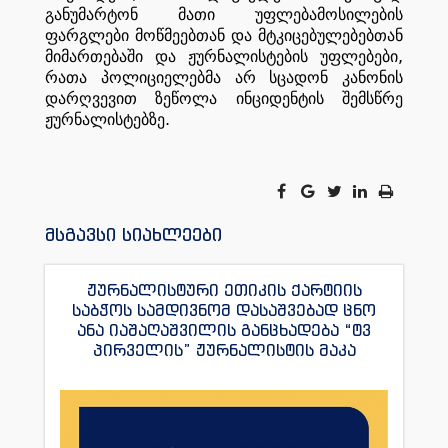
განუმარტონ
მათი
უფლებამოსილების
ფარგლები
მოწმეებთან
და
მტკიცებულებებთან
,
მიმართებაში
და
ჟურნალისტების
უფლებები
რათა
პოლიციელებმა
არ
სცადონ
კანონის
დარღვევით
ზეწოლა
ინციდენტის
შემსწრე
.
ჟურნალისტებზე
მსგავსი სიახლეები
ჟურნალისტური ეთიკის ქარტიის
საბჭოს სამდივნომ დასაშვებად ცნო
ანა იაშაღაშვილის განცხადება “ტვ
პირველის” ჟურნალისტის მაკა
ანდრონიკაშვილის წინააღმდეგ.