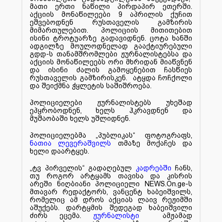
მათი ერთი ნაწილი პირდაპირ ეთერში.
აქციის მონაწილეები 9 აპრილის ქუჩით
ეშვებოდნენ რუსთაველის გამზირის
მიმართულებით. პოლიციის მითითებით
ისინი ტროტუარზე გადავიდნენ. ცოტა ხანში
ადგილზე მოულოდნელად გააქტიურებული
გდდ-ს თანამშრომლები ჟურნალისტებსა და
აქციის მონაწილეებს ორი მხრიდან მიაწვნენ
და ისინი ძალის გამოყენებით ჩასწიეს
რუსთაველის გამზირისკენ. ატყდა ჩოჩქოლი
და შეიქმნა ჭყლეტის საშიშროება.
პოლიციელები ჟურნალისტებს უხეშად
ეპყრობოდნენ, ხელს ჰკრავდნენ და
მუშაობაში ხელს უშლიდნენ.
პოლიციელებმა „პუბლიკას“ ფოტოგრაფს,
ნათია ლევერაშვილს
თმაზე მოქაჩეს და
ხელი დაარტყეს.
„ტვ პირველის“ გადაღებულ
კადრებში
ჩანს,
თუ როგორ არტყამს თავისა და კისრის
არეში ნიღბიანი პოლიციელი NEWS.On.ge-ს
მთავარ რედაქტორს, ვანცენტ ხაბეიშვილს,
რომელიც ამ დროს აქციას ლაივ რეჟიმში
აშუქებს. დარტყმის შედეგად ხაბეიშვილი
ძირს ეცემა.
ჟურნალისტი
ამჟამად