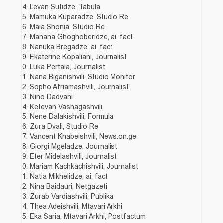
Levan Sutidze, Tabula
Mamuka Kuparadze, Studio Re
Maia Shonia, Studio Re
Manana Ghoghoberidze, ai, fact
Nanuka Bregadze, ai, fact
Ekaterine Kopaliani, Journalist
Luka Pertaia, Journalist
Nana Biganishvili, Studio Monitor
Sopho Afriamashvili, Journalist
Nino Dadvani
Ketevan Vashagashvili
Nene Dalakishvili, Formula
Zura Dvali, Studio Re
Vancent Khabeishvili, News.on.ge
Giorgi Mgeladze, Journalist
Eter Midelashvili, Journalist
Mariam Kachkachishvili, Journalist
Natia Mikhelidze, ai, fact
Nina Baidauri, Netgazeti
Zurab Vardiashvili, Publika
Thea Adeishvili, Mtavari Arkhi
Eka Saria, Mtavari Arkhi, Postfactum