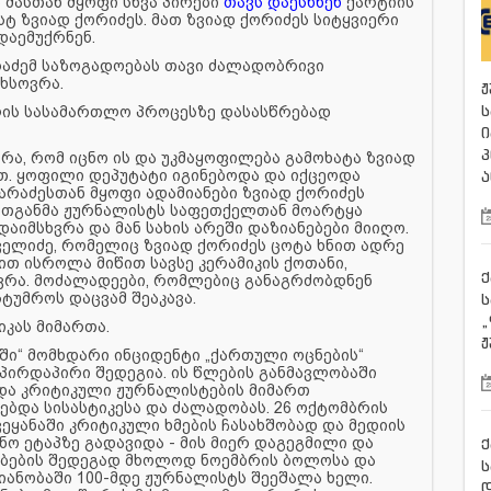
 მასთან მყოფი სხვა პირები
თავს დაესხნენ
ქარტიის
ტ ზვიად ქორიძეს. მათ ზვიად ქორიძეს სიტყვიერი
დაემუქრნენ.
რაძემ საზოგადოებას თავი ძალადობრივი
ხსოვრა.
ჟ
ს
ლის სასამართლო პროცესზე დასასწრებად
ი
პ
რა, რომ იცნო ის და უკმაყოფილება გამოხატა ზვიად
რთ. ყოფილი დეპუტატი იგინებოდა და იქცეოდა
ა
არაძესთან მყოფი ადამიანები ზვიად ქორიძეს
მათგანმა ჟურნალისტს საფეთქელთან მოარტყა
აიმსხვრა და მან სახის არეში დაზიანებები მიიღო.
ელიძე, რომელიც ზვიად ქორიძეს ცოტა ხნით ადრე
ით ისროლა მიწით სავსე კერამიკის ქოთანი,
ქ
ვრა. მოძალადეები, რომლებიც განაგრძობდნენ
სტუმროს დაცვამ შეაკავა.
„
იკას მიმართა.
ჟ
ნში“ მომხდარი ინციდენტი „ქართული ოცნების“
ირდაპირი შედეგია. ის წლების განმავლობაში
და კრიტიკული ჟურნალისტების მიმართ
ბდა სისასტიკესა და ძალადობას. 26 ოქტომბრის
ვეყანაში კრიტიკული ხმების ჩასახშობად და მედიის
ო ეტაპზე გადავიდა - მის მიერ დაგეგმილი და
ქ
ბების შედეგად მხოლოდ ნოემბრის ბოლოსა და
ს
იანობაში 100-მდე ჟურნალისტს შეეშალა ხელი.