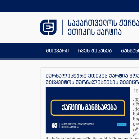
მთავარი
ჩვენ შესახებ
განსა
ჟურნალისტური ეთიკის ქარტია მოუ
შეწყვიტოს ჟურნალისტების შევიწ
18
„ე
ირ
„ქ
სა
სი
და
გრ
კო
მუქარის სისრულეში მოყვანა შეუძლია. 