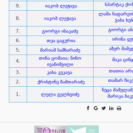
სპარტაკ ქ
9.
იაკობ ლეჟავა
ლაშა ნადარეი
8.
იაკობ ლეჟავა
ჯაბა ხუ
გიორგი აბ
7.
გიორგი ისაკაძე
ირინა ყუ
6.
თეა ცაგურია
აზერ მამე
5.
მარიამ სამხარაძე
თინა ცომაია; ნინო
მაკა ცინ
4.
ივანიშვილი
თათია არა
3.
კახა კუკავა
თამარ ჩიკ
2.
ქრისტინე ზამთარაძე
ნუცა მამულა
1.
ლელა გელხვიძე
მარიკა ბაკ