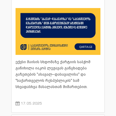
დამახინჯება) პრინციპების დარღვევაზე,
მეხუთე და მეშვიდე პრინციპები.
რომელთაგან საბჭომ ყველა დარღვეულად
მიიჩნია.
საქმეზე გადაწყვეტილების სამოტივაციო
ნაწილი გამოქვეყნდება მოგვიანებით.
ექვსი მაისის სხდომაზე ქარტიის საბჭომ
განიხილა იაკობ ლეჟავას განცხადება
გაზეთების "ასავალ–დასავალისა" და
"საქართველოს რესპუბლიკის" სამ
სხვადასხვა მასალასთან მიმართებით.
სადავო სტატია
(გვ. 8-9) თავდაპირველად
17.05.2025
ყოველკვირეულმა გაზეთმა “ასავალ-
დასავალი” 2025 წლის 10 თებერვალს