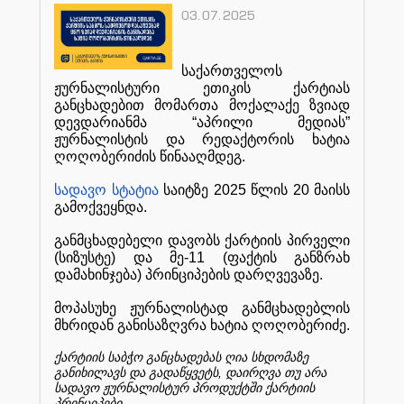
03.07.2025
საქართველოს
ჟურნალისტური
ეთიკის
ქარტიას
განცხადებით
მომართა
მოქალაქე
ზვიად
დევდარიანმა
“
აპრილი
მედიას
”
ჟურნალისტის
და
რედაქტორის
ხატია
ღოღობერიძის
წინააღმდეგ
.
სადავო
სტატია
საიტზე
2025
წლის
20
მაისს
გამოქვეყნდა
.
განმცხადებელი
დავობს
ქარტიის
პირველი
(
სიზუსტე
)
და
მე
-11 (
ფაქტის
განზრახ
დამახინჯება
)
პრინციპების
დარღვევაზე
.
მოპასუხე
ჟურნალისტად
განმცხადებლის
მხრიდან
განისაზღვრა
ხატია
ღოღობერიძე
.
ქარტიის
საბჭო
განცხადებას
ღია
სხდომაზე
,
განიხილავს
და
გადაწყვეტს
დაირღვა
თუ
არა
სადავო
ჟურნალისტურ
პროდუქტში
ქარტიის
.
პრინციპები