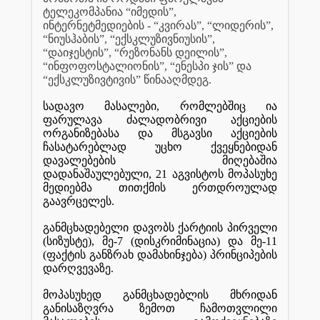
ტელეკომპანია
“
იმედის
”,
ინტერნეტმედიების
- “
კვირას
”, “
ლიდერის
”,
“
ნიუსჰაბის
”, “
ექსკლუზივნიუსის
”,
“
დაიჯესტის
”, “
რეზონანს
დეილის
”,
“
ინფოფოსტალიონის
”, “
ენესპი
ჯის
”
და
“
ექსკლუზივტივის
”
წინააღმდეგ
.
სადავო
მასალები
,
რომლებშიც
ია
ფარულავა
ძალადობრივი
აქციების
ორგანიზებასა
და
მსგავსი
აქციების
ჩასატარებლად
უცხო
ქვეყნებიდან
დავალებების
მიღებაშია
დადანაშაულებული
, 21
აგვისტოს
მოპასუხე
მედიებმა
თითქმის
ერთდროულად
გაავრცელეს
.
განმცხადებელი
დავობს
ქარტიის
პირველი
(
სიზუსტე
),
მე
-7 (
დისკრიმინაცია
)
და
მე
-11
(
ფაქტის
განზრახ
დამახინჯება
)
პრინციპების
დარღვევაზე
.
მოპასუხედ
განმცხადებლის
მხრიდან
განისაზღვრა
ზემოთ
ჩამოთვლილი