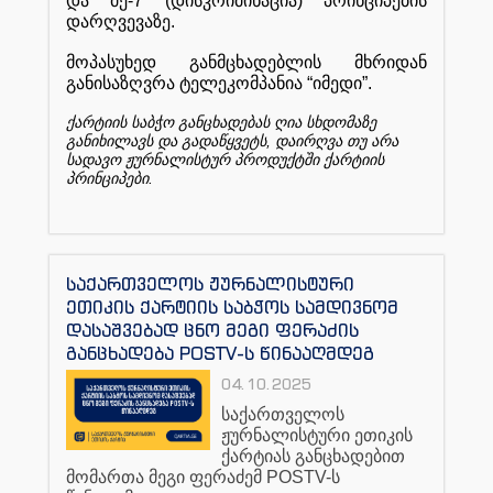
და
მე
-7 (
დისკრიმინაცია
)
პრინციპების
დარღვევაზე
.
მოპასუხედ
განმცხადებლის
მხრიდან
განისაზღვრა
ტელეკომპანია
“
იმედი
”.
ქარტიის
საბჭო
განცხადებას
ღია
სხდომაზე
,
განიხილავს
და
გადაწყვეტს
დაირღვა
თუ
არა
სადავო
ჟურნალისტურ
პროდუქტში
ქარტიის
.
პრინციპები
საქართველოს ჟურნალისტური
ეთიკის ქარტიის საბჭოს სამდივნომ
დასაშვებად ცნო მეგი ფერაძის
განცხადება POSTV-ს წინააღმდეგ
04.10.2025
საქართველოს
ჟურნალისტური
ეთიკის
ქარტიას
განცხადებით
მომართა
მეგი
ფერაძემ
POSTV-
ს