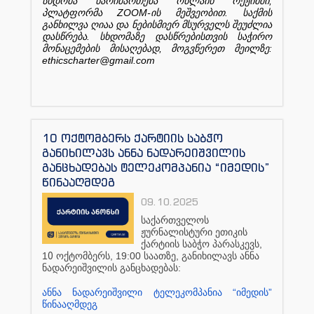
,
სხდომა
წარიმართება
ონლაინ
რეჟიმში
ZOOM-
.
პლატფორმა
ის
მეშვეობით
საქმის
განხილვა
ღიაა
და
ნებისმიერ
მსურველს
შეუძლია
.
დასწრება
სხდომაზე
დასწრებისთვის
საჭირო
,
:
მონაცემების
მისაღებად
მოგვწერეთ
მეილზე
ethicscharter@gmail.com
10 ოქტომბერს ქარტიის საბჭო
განიხილავს ანნა ნადარეიშვილის
განცხადებას ტელეკომპანია “იმედის”
წინააღმდეგ
09.10.2025
საქართველოს
ჟურნალისტური
ეთიკის
,
ქარტიის
საბჭო
პარასკევს
1
0
, 19
:00
,
ოქტომბერს
საათზე
განიხილავს
ანნა
:
ნადარეიშვილის
განცხადებას
“
”
ანნა
ნადარეიშვილი
ტელეკომპანია
იმედის
წინააღმდეგ