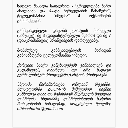
- “
სადავო
მასალა
სათაურით
ვრცელდება
ბაჩო
”,
ახალაიას
და
პაატა
ბურჭულაძის
ჩანაწერი
“
” 4
ტელეკომპანია
იმედმა
ოქტომბერს
.
გამოაქვეყნა
განმცხადებელი
დავობს
ქარტიის
პირველი
(
),
-3 (
)
-7
სიზუსტე
მე
დადასტურებული
წყარო
და
მე
(
)
.
დისკრიმინაცია
პრინციპების
დარღვევაზე
მოპასუხედ
განმცხადებლის
მხრიდან
“
”.
განისაზღვრა
ტელეკომპანია
იმედი
ქარტიის
საბჭო
განცხადებებს
განიხილავს
და
,
გადაწყვეტს
დაირღვა
თუ
არა
სადავო
.
ჟურნალისტურ
პროდუქტში
ქარტიის
პრინციპები
,
სხდომა
წარიმართება
ონლაინ
რეჟიმში
ZOOM-
.
პლატფორმა
ის
მეშვეობით
საქმის
განხილვა
ღიაა
და
ნებისმიერ
მსურველს
შეუძლია
.
დასწრება
სხდომაზე
დასწრებისთვის
საჭირო
,
:
მონაცემების
მისაღებად
მოგვწერეთ
მეილზე
ethicscharter@gmail.com