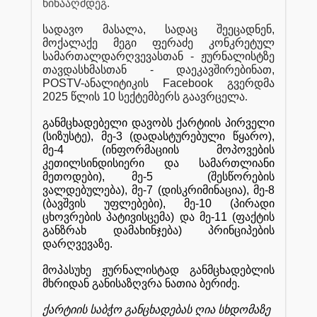
წინააღმდეგ
.
სადავო
მასალა
,
სადაც
შეეცადნენ
,
მოქალაქე
მეგი
ფერაძე
კონკრეტულ
სამართალდარღვევასთან
-
ჟურნალისტზე
თავდასხმასთან
-
დაეკავშირებინათ
,
POSTV-
ანალიტიკის
Facebook
გვერდმა
2025
წლის
10
სექტემბერს
გაავრცელა
.
განმცხადებელი
დავობს
ქარტიის
პირველი
(
სიზუსტე
),
მე
-3 (
დადასტურებული
წყარო
),
მე
-4 (
ინფორმაციის
მოპოვების
კეთილსინდისიერი
და
სამართლიანი
მეთოდები
),
მე
-5 (
შესწორების
ვალდებულება
),
მე
-7 (
დისკრიმინაცია
),
მე
-8
(
ბავშვის
უფლებები
),
მე
-10 (
პირადი
ცხოვრების
პატივისცემა
)
და
მე
-11 (
ფაქტის
განზრახ
დამახინჯება
)
პრინციპების
დარღვევაზე
.
მოპასუხე
ჟურნალისტად
განმცხადებლის
მხრიდან
განისაზღვრა
ნათია
ბერიძე
.
ქარტიის
საბჭო
განცხადებას
ღია
სხდომაზე