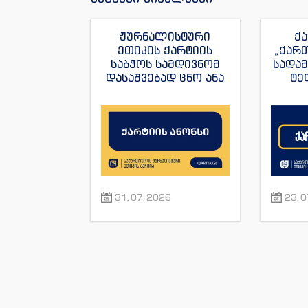
ჟურნალისტური
ქა
ეთიკის ქარტიის
„ქარ
საბჭოს სამდივნომ
სადა
დასაშვებად ცნო ანა
ტე
იაშაღაშვილის
„ფორ
განცხადება “ტვ
სანაი
პირველის”
ჟუ
ჟურნალისტის მაკა
ანდრონიკაშვილის
წინააღმდეგ.
31.07.2026
23.0