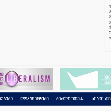
ქ
შ
მ
ე
ქ
რ
ჟ
იებები
დოკუმენტები
ბიბლიოთეკა
სტატისტი