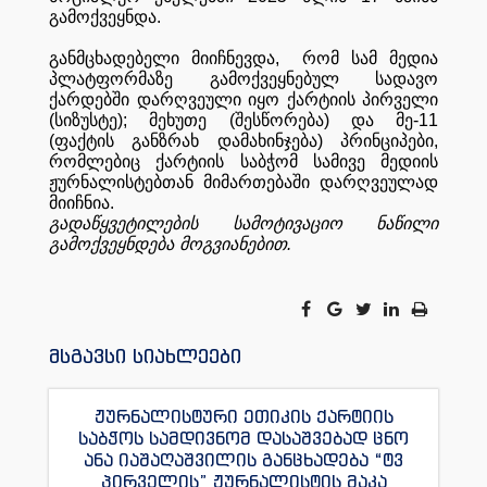
გამოქვეყნდა
.
განმცხადებელი
მიიჩნევდა
,
რომ
სამ
მედია
პლატფორმაზე
გამოქვეყნებულ
სადავო
ქარდებში
დარღვეული
იყო
ქარტიის
პირველი
(
სიზუსტე
);
მეხუთე
(
შესწორება
)
და
მე
-11
(
ფაქტის
განზრახ
დამახინჯება
)
პრინციპები
,
რომლებიც
ქარტიის
საბჭომ
სამივე
მედიის
ჟურნალისტებთან
მიმართებაში
დარღვეულად
მიიჩნია
.
გადაწყვეტილების
სამოტივაციო
ნაწილი
გამოქვეყნდება
მოგვიანებით
.
მსგავსი სიახლეები
ჟურნალისტური ეთიკის ქარტიის
საბჭოს სამდივნომ დასაშვებად ცნო
ანა იაშაღაშვილის განცხადება “ტვ
პირველის” ჟურნალისტის მაკა