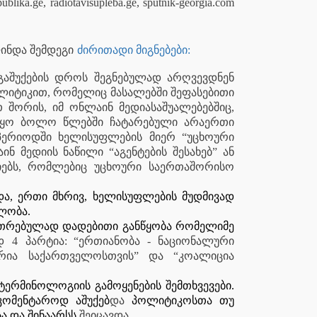
publika.ge, radiotavisupleba.ge, sputnik-georgia.com
ინდა შემდეგი
ძირითადი მიგნებები:
გაშუქების დროს შეგნებულად არღვევდნენ
ლიტიკით, რომელიც მასალებში შეფასებითი
თ შორის, იმ ონლაინ მედიასაშუალებებშიც,
იყო ბოლო წლებში ჩატარებული არაერთი
პერიოდში ხელისუფლების მიერ “უცხოური
ნ მედიის ნაწილი “აგენტების შესახებ” ან
ციებს, რომლებიც უცხოური საერთაშორისო
ოდა, ერთი მხრივ, ხელისუფლების მუდმივად
ლობა.
კუთრებულად დადებითი განწყობა რომელიმე
დ
4
პარტია: “ერთიანობა - ნაციონალური
არია საქართველოსთვის” და “კოალიცია
ტერმინოლოგიის გამოყენების შემთხვევები.
კომენტაროდ აშუქებ
და
პოლიტიკოსთა თუ
ა და შინაარსს
შეიცავდა.