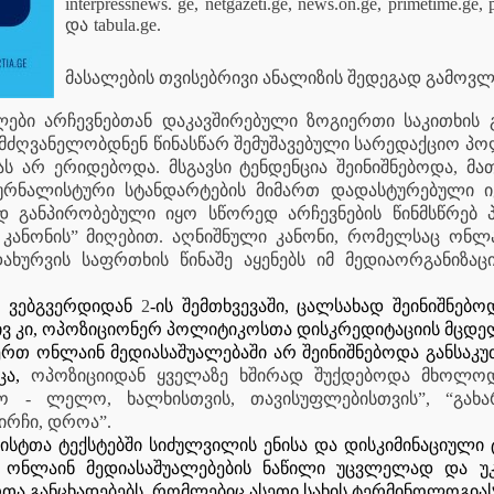
interpressnews. ge, netgazeti.ge, news.on.ge, primetime.ge, 
და
tabula.ge.
მასალების თვისებრივი ანალიზის შედეგად გამოვლ
ები არჩევნებთან დაკავშირებული ზოგიერთი საკითხის 
მძღვანელობდნენ წინასწარ შემუშავებული სარედაქციო პო
ას არ ერიდებოდა. მსგავსი ტენდენცია შეინიშნებოდა, მა
რნალისტური სტანდარტების მიმართ დადასტურებული 
დ განპირობებული იყო სწორედ არჩევნების წინმსწრებ 
 კანონის” მიღებით. აღნიშნული კანონი, რომელსაც ონლაი
დახურვის საფრთხის წინაშე აყენებს იმ მედიაორგანიზა
ვებგვერდიდან
2
-ის შემთხვევაში, ცალსახად შეინიშნებ
ივ კი, ოპოზიციონერ პოლიტიკოსთა დისკრედიტაციის მცდე
რთ ონლაინ მედიასაშუალებაში არ შეინიშნებოდა განსა
ა,
ოპოზიციიდან ყველაზე ხშირად შუქდებოდა მხოლო
ო - ლელო, ხალხისთვის, თავისუფლებისთვის”, “გახ
ირჩი, დროა”.
სტთა ტექსტებში სიძულვილის ენისა და დისკიმინაციული 
 ონლაინ მედიასაშუალებების ნაწილი უცვლელად და უ
თა განცხადებებს, რომლებიც ასეთი სახის ტერმინოლოგიას