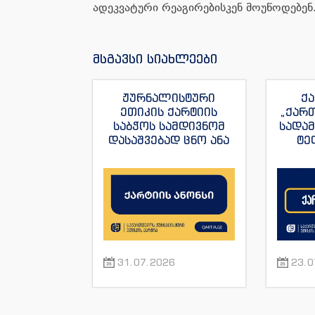
ადეკვატური რეაგირებისკენ მოუწოდებენ
მსგავსი სიახლეები
ჟურნალისტური
ქა
ეთიკის ქარტიის
„ქარ
საბჭოს სამდივნომ
სადა
დასაშვებად ცნო ანა
ტე
იაშაღაშვილის
„ფორ
განცხადება “ტვ
სანაი
პირველის”
ჟუ
ჟურნალისტის მაკა
ანდრონიკაშვილის
წინააღმდეგ.
31.07.2026
23.0