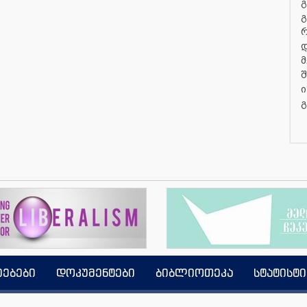
გ
გ
დ
მ
შ
ი
გ
იებები
დოკუმენტები
ბიბლიოთეკა
სტატისტი