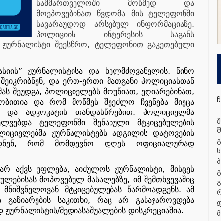
სამმართველოში
მოწმედ
და
მოეპოვებინათ
წვდომა
მის
ტელეფონში
.
სავარაუდოდ
არსებულ
ინფორმაციაზე
პოლიციის
ინტერესის
საგანს
,
ჟურნალისტი
შეესწრო
ტელეფონით
გაკეთებული
”
,
ასიის
ჟურნალისტისა
და
ხელმძღვანელის
ნინო
,
-
შეიკრიბნენ
და
ერთ
ერთი
მათგანი
პოლიციასთან
,
,
,
მას
შეუდგა
პოლიციელებს
მოუწიათ
ეღიარებინათ
ჩ
ობითია
და
რომ
მოწმეს
შეეძლო
ჩვენება
მიეცა
.
და
ადვოკატის
თანდასწრებით
პოლიციელმა
ჟ
ელვებდა
ტელეფონში
შენახული
მტკიცებულების
შ
ლიციელებმა
ჟურნალისტებს
ადგილის
დატოვების
გ
,
დნენ
რომ
მომდევნო
დღეს
ოფიციალურად
ს
პ
,
,
არ
აქვს
უფლება
აიძულოს
ჟურნალისტი
მისცეს
გ
,
რულებისას
მოპოვებულ
მასალებზე
იმ
შემთხვევაშიც
გ
.
მნიშვნელოვან
მტკიცებულებას
წარმოადგენს
ამ
,
ს
გაზიარების
საკითხი
რაც
არ
გასაჯაროვდება
დ
/
.
დ
ჟურნალისტის
მედიასაშუალების
დისკრეციაშია
მ