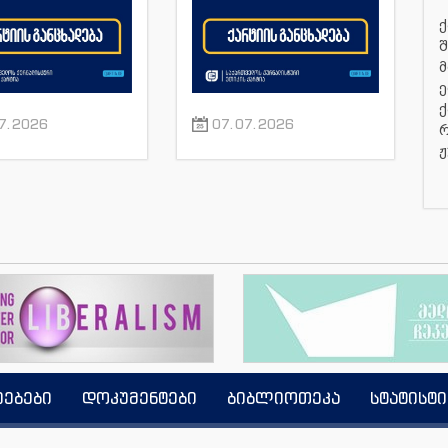
რნალისტების
ნორმალური სამუშაო
ქ
მიმართ
პირობები შეუქმნას
შ
მ
ე
ქ
7.2026
07.07.2026
რ
ჟ
იებები
დოკუმენტები
ბიბლიოთეკა
სტატისტი