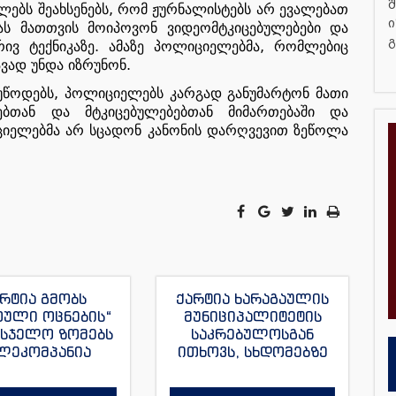
შ
,
ლებს
შეახსენებს
რომ
ჟურნალისტებს
არ
ევალებათ
ი
ას
მათთვის
მოიპოვონ
ვიდეომტკიცებულებები
და
გ
.
,
რივ
ტექნიკაზე
ამაზე
პოლიციელებმა
რომლებიც
.
ვად
უნდა
იზრუნონ
,
უწოდებს
პოლიციელებს
კარგად
განუმარტონ
მათი
ებთან
და
მტკიცებულებებთან
მიმართებაში
და
იელებმა
არ
სცადონ
კანონის
დარღვევით
ზეწოლა
რტია გმობს
ქარტია ხარაგაულის
თული ოცნების“
მუნიციპალიტეტის
მსჯელო ზომებს
საკრებულოსგან
ლეკომპანია
ითხოვს, სხდომებზე
მულას“, ვახო
დამსწრე
ას და მისი სხვა
ჟურნალისტებს