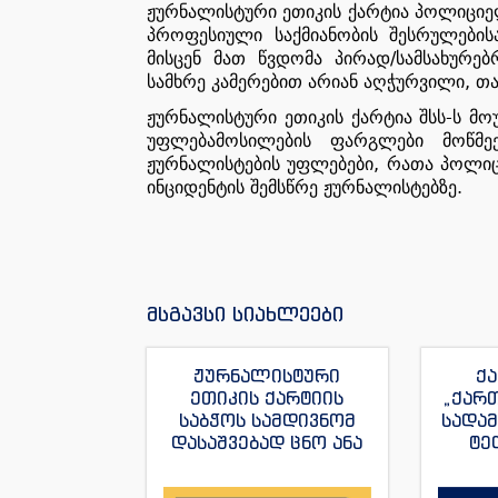
ჟურნალისტური
ეთიკის
ქარტია
პოლიციე
პროფესიული
საქმიანობის
შესრულების
/
მისცენ
მათ
წვდომა
პირად
სამსახურებ
,
სამხრე
კამერებით
არიან
აღჭურვილი
თა
-
ჟურნალისტური
ეთიკის
ქარტია
შსს
ს
მო
უფლებამოსილების
ფარგლები
მოწმე
,
ჟურნალისტების
უფლებები
რათა
პოლიც
.
ინციდენტის
შემსწრე
ჟურნალისტებზე
მსგავსი სიახლეები
ჟურნალისტური
ქა
ეთიკის ქარტიის
„ქარ
საბჭოს სამდივნომ
სადა
დასაშვებად ცნო ანა
ტე
იაშაღაშვილის
„ფორ
განცხადება “ტვ
სანაი