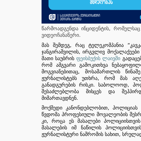
,
წარმოადგენდა
ინციდენტის
რომელსაც
.
ვიდეოჩანაწერი
,
“
მას
შემდეგ
რაც
ტელეკომპანია
კავკ
,
ჯანგირაშვილის
ირგვლივ
მოქალაქეები
მათი
საუბრის
ფეისბუქის
ლაივში
გადაცე
რომ
ამგვარი
გამოკითხვა
ნებაყოფილ
,
მოგვიანებითაც
მოსამართლის
წინაშე
,
ჟურნალისტებს
უთხრა
რომ
მას
აღ
.
,
განადგურების
რისკი
საბოლოოდ
პო
შესაძლებლობა
მისცეს
და
შეჰპირ
.
მიმართავდნენ
,
მოქმედი
კანონდებლობით
პოლიციას
წვდომა
პროფესიული
მოვალეობის
შეს
,
კი
როცა
ეს
მასალები
პოლიციისთვის
მასალების
იმ
ნაწილის
პოლიციისთვი
,
ჟურნალისტური
ნაშრომის
სახით
სრულა