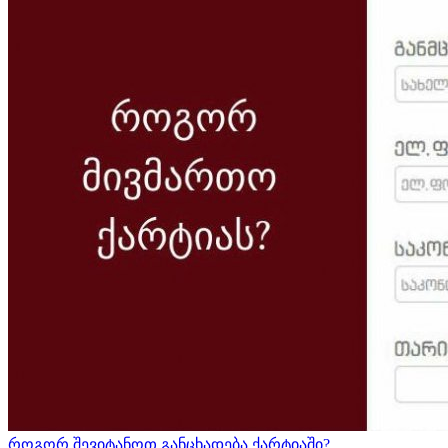
როგორ შევიტანოთ განცხადება ქარტიაში?