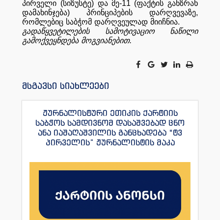
პირველი
(
სიზუსტე
)
და
მე
-11 (
ფაქტის
განზრახ
დამახინჯება
)
პრინციპების
დარღვევაზე
,
რომლებიც
საბჭომ
დარღვეულად
მიიჩნია
.
გადაწყვეტილების
სამოტივაციო
ნაწილი
გამოქვეყნდება
მოგვიანებით
.
მსგავსი სიახლეები
ჟურნალისტური ეთიკის ქარტიის
საბჭოს სამდივნომ დასაშვებად ცნო
ანა იაშაღაშვილის განცხადება “ტვ
პირველის” ჟურნალისტის მაკა
ანდრონიკაშვილის წინააღმდეგ.