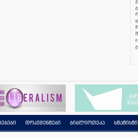
გ
გ
დ
მ
შ
ი
გ
იებები
დოკუმენტები
ბიბლიოთეკა
სტატისტი