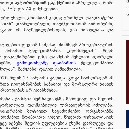
შ
ბოლოოდ
ავტორიზაციის გაუქმებით
დასრულდეს, რისი
ი
-ე, 73-ე და 74-ე მუხლებში.
გ
ის ეროვნული კომისიამ კიდევ ერთხელ დაადასტურა
ასთან“ დაახლოებული, თავმჯდომარის პირობებში,
ანო იმ მაუწყებლებისთვის, ვის წინსვლასა და
ტივებით დევნის ნიმუშად მიიჩნევს პროკურატურის
ას მიმართ ტელეკომპანია „ფორმულას“ მიერ
ნ დაკავშირებით ცრუ დასმენის მუხლით აღძრული
ლებში,
გამოკითხვაზე დაიბაროს
ტელეკომპანია
ულას“, წამყვანი, დავით ქაშიაშვილი.
26 წლის 17 იანვარს გავიდა. გოგა ხაინდრავამ ამ
ართა ცილისწამების საბაბით და მორალური ზიანის
 ბრალდებას არ ეთანხმება.
არებას ქარტია ჟურნალისტზე ზეწოლად და მედიის
ეგორიულად დაუშვებელია ჟურნალისტის იძულება,
იცირების მოტივით საგამოძიებო ორგანოებმა
 ზომებით მოიპოვონ კიდეც, წვდომა ჟურნალისტის
სევე იქნება მედიის უფლებების უხეში დარღვევა და