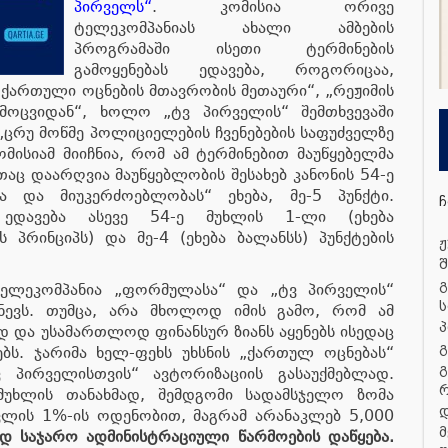
პირველს“
. კომისია ორივე
ტელეკომპანიას ახალი ამბების
პროგრამაში ისეთი ტერმინების
გამოყენებას ედავება, როგორიცაა,
ქართული ოცნების მთავრობის მეთაური“, „რეჟიმის
ოცვიდან“, ხოლო „ტვ პირველის“ შემთხვევაში
„ცრუ მოწმე პოლიციელების ჩვენებების საფუძველზე
მისიამ მიიჩნია, რომ ამ ტერმინებით მაუწყებელმა
აც დაარღვია მაუწყებლობის შესახებ კანონის 54-ე
 და მიუკერძოებლობას“ ეხება, მე-5 პუნქტი.
ჩ
 ედავება ასევე 54-ე მუხლის 1-ლი (ეხება
პრინციპს) და მე-4 (ეხება ბალანსს) პუნქტების
ჟ
შ
გ
 ტელეკომპანია „ფორმულასა“ და „ტვ პირველის“
ს
იჩნევს. თუმცა, არა მხოლოდ იმის გამო, რომ ამ
პ
დ და უსამართლოდ ფინანსურ ზიანს აყენებს ისედაც
გ
ებს. ჯარიმა ხელ-ფეხს უხსნის „ქართულ ოცნებას“
გ
პირველისთვის“ ავტორიზაციის გასაუქმებლად.
 მუხლის თანახმად, შემდგომი სადამსჯელო ზომა
დ
ვლის 1%-ის ოდენობით, მაგრამ არანაკლებ 5,000
მ
დ საჯარო ადმინისტრაციული წარმოების დაწყება.