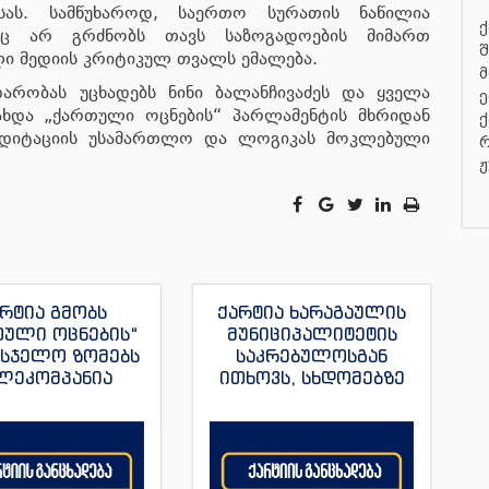
სას. სამწუხაროდ, საერთო სურათის ნაწილია
ქ
იც არ გრძნობს თავს საზოგადოების მიმართ
შ
ი მედიის კრიტიკულ თვალს ემალება.
მ
არობას უცხადებს ნინი ბალანჩივაძეს და ყველა
ე
ახდა „ქართული ოცნების“ პარლამენტის მხრიდან
ქ
რედიტაციის უსამართლო და ლოგიკას მოკლებული
რ
ჟ
რტია გმობს
ქარტია ხარაგაულის
თული ოცნების“
მუნიციპალიტეტის
მსჯელო ზომებს
საკრებულოსგან
ლეკომპანია
ითხოვს, სხდომებზე
მულას“, ვახო
დამსწრე
ას და მისი სხვა
ჟურნალისტებს
რნალისტების
ნორმალური სამუშაო
მიმართ
პირობები შეუქმნას