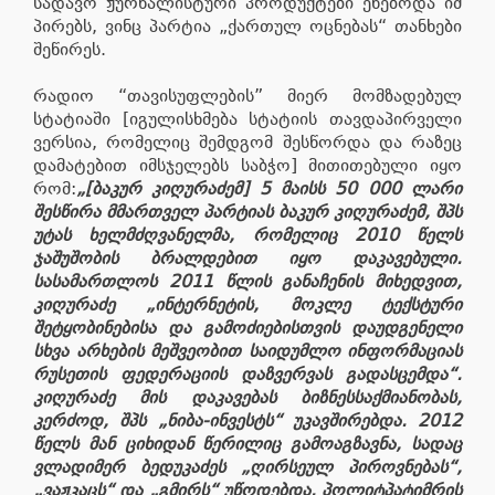
სადავო ჟურნალისტური პროდუქტები ეხებოდა იმ
პირებს, ვინც პარტია „ქართულ ოცნებას“ თანხები
შეწირეს.
რადიო “თავისუფლების” მიერ მომზადებულ
სტატიაში [იგულისხმება სტატიის თავდაპირველი
ვერსია, რომელიც შემდგომ შესწორდა და რაზეც
დამატებით იმსჯელებს საბჭო] მითითებული იყო
რომ:
„[ბაკურ კიღურაძემ] 5 მაისს 50 000 ლარი
შესწირა მმართველ პარტიას ბაკურ კიღურაძემ, შპს
უტას ხელმძღვანელმა, რომელიც 2010 წელს
ჯაშუშობის ბრალდებით იყო დაკავებული.
სასამართლოს 2011 წლის განაჩენის მიხედვით,
კიღურაძე „ინტერნეტის, მოკლე ტექსტური
შეტყობინებისა და გამოძიებისთვის დაუდგენელი
სხვა არხების მეშვეობით საიდუმლო ინფორმაციას
რუსეთის ფედერაციის დაზვერვას გადასცემდა“.
კიღურაძე მის დაკავებას ბიზნესსაქმიანობას,
კერძოდ, შპს „ნიბა-ინვესტს“ უკავშირებდა. 2012
წელს მან ციხიდან წერილიც გამოაგზავნა, სადაც
ვლადიმერ ბედუკაძეს „ღირსეულ პიროვნებას“,
„ვაჟკაცს“ და „გმირს“ უწოდებდა. პოლიტპატიმრის