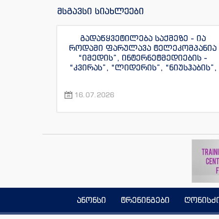
მსგავსი სიახლეები
გადაწყვეტილება საქმეზე - ია
როდამი ფარულავა ტელეკომპანია
“იმედის”, ინტერნეტმედიების -
“კვირას”, “ლიდერის”, “ნიუსჰაბის”,
“ექსკლუზივნიუსის”, “დაიჯესტის”,
“ინფოფოსტალიონის”, “ენესპი ჯის”
16.07.2026
და “ექსკლუზივტივის”
ჟურნალისტების წინააღმდეგ
ანონსი
ტრენინგები
ღონისძ