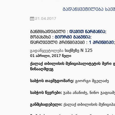
გადაწყვეტილება საქმ
21.04.2017
განმცხადებელი :
დავით ნარმანია
;
მოპასუხე :
გიორგი გაბუნია
;
დარღვეული პრინციპები :
1 პრინციპი
გადაწყვეტილება
საქმეზე
N 125
01
ᲐᲞᲠᲘᲚᲘ
,
2017
ᲬᲔᲚᲘ
ქალაქ
თბილისის
მუნიციპალიტეტის
მერი
წინააღმდეგ
საბჭოს
თავმჯდომარე
:
გიორგი მგელაძე
საბჭოს
წევრები
:
ჯაბა ანანიძე, ნინო ჯაფიაშ
განმცხადებელი
:
ქალაქ თბილისის მუნიციპ