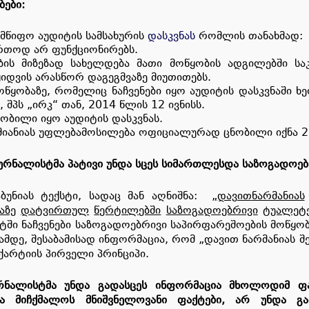
ბები
:
მწიფო აუდიტის სამსახურის
დასკვნას
რომლის თანახმად:
რთოდ არ ფუნქციონირებს.
ბის მიზეზად სახელდება მათი მოწყობის ადგილებში სა
ყიდვის არასწორ დაგეგმვაზე მიუთითებს.
წყობაზე, რომელიც ნაჩვენები იყო აუდიტის დასკვნაში ხ
 შპს „ირკ“ თან, 2014 წლის 12 ივნისს.
ნობილი იყო აუდიტის დასკვნას.
მიანიას უფლებამოსილება ოფიციალურად ცნობილი იქნა 2
ურნალისტმა
პატივი
უნდა
სცეს
სიმართლეს
და
საზოგადოებ
აბუნიას ტექსტი, სადაც მან აღნიშნა:
„
დავით
ნარმანიას
აზე
დატვირთულ
წერტილებში
საზოგადოებრივი
ტუალეტ
ეტში ნაჩვენები საზოგადოებრივი საპირფარეშოების მოწყო
მდე, შესაბამისად ინფორმაცია, რომ „დავით ნარმანიას 
ქარტიის პირველი პრინციპი.
რნალისტმა
უნდა
გადასცეს
ინფორმაცია
მხოლოდ
იმ
ფ
ა
მიჩქმალოს
მნიშვნელოვანი
ფაქტები
,
არ
უნდა
გ