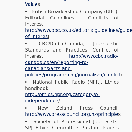
Value
s
British Broadcasting Company (BBC),
Editorial Guidelines - Conflicts of
Interest
http://www.bbc.co.uk/editorialguidelines/guidel
of-interes
t
CBC/Radio-Canada, Journalistic
Standards and Practices, Conflict of
Interest
http://www.cbc.radio-
canada.ca/en/reporting-to-
canadians/acts-and
-
policies/programming/journalism/conflict
/
National Public Radio (NPR), Ethics
handbook
http://ethics.npr.org/category/e-
independence
/
New Zeland Press Council,
http://www.presscouncil.org.nz/principle
s
Society of Professional Journalists,
SPJ Ethics Committee Position Papers