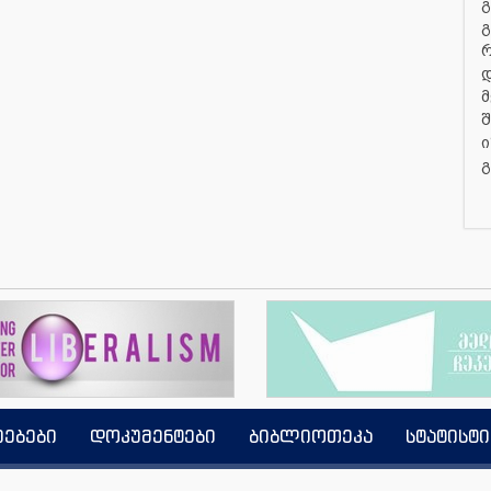
გ
გ
დ
მ
შ
ი
გ
იებები
დოკუმენტები
ბიბლიოთეკა
სტატისტი