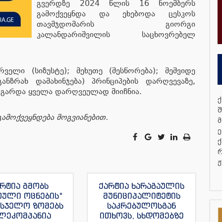
გვერდზე 2024 წლის 16 ნოემბერს
გამოქვეყნდა და ეხებოდა ცესკოს
თავმჯდომარის გიორგი
კალანდარიშვილის საცხოვრებელ
ველი (სიზუსტე); მეხუთე (შესწორება); მეშვიდე
ანზრახ დამახინჯება) პრინციპების დარღვევაზე,
 გარდა ყველა დარღვეულად მიიჩნია.
ქ
შ
ამოქვეყნდება მოგვიანებით.
მ
ე
ქ
რ
ჟ
რტია გმობს
ქარტია ხარაგაულის
თული ოცნების“
მუნიციპალიტეტის
მსჯელო ზომებს
საკრებულოსგან
ლეკომპანია
ითხოვს, სხდომებზე