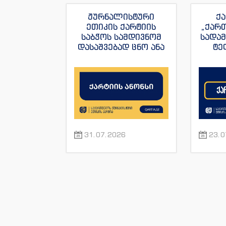
ჟურნალისტური
ქა
ეთიკის ქარტიის
„ქარ
საბჭოს სამდივნომ
სადა
დასაშვებად ცნო ანა
ტე
იაშაღაშვილის
„ფორ
განცხადება “ტვ
სანაი
პირველის”
ჟუ
ჟურნალისტის მაკა
ანდრონიკაშვილის
წინააღმდეგ.
31.07.2026
23.0