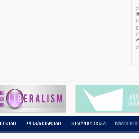
ქ
შ
მ
ე
ქ
რ
ჟ
იებები
დოკუმენტები
ბიბლიოთეკა
სტატისტი