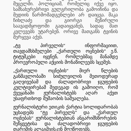
მუცელში
.
პოლიციამ
,
რომელიც
იქვე
იყო
,
სამსახურებრივი
გულგრილობა
გამოიჩინა
და
მედიის
წარმომადგენლები
არ
დაიცვა
.
მაკა
ჩიხლაძე
და
გიორგი
შეწირული
საავადმყოფოში
გადაიყვანეს
,
სადაც
მათ
კვლევებს
უტარებენ
.
ორივე
მათგანს
ტვინის
შერყევა
აქვს
.
„
ტვ
პირველის
“
ინფორმაციით
,
თავდამსხმელები
„
ქართული
ოცნების
“
ე
.
წ
.
ტიტუშკები
იყვნენ
,
რომლებმაც
მანამდე
პროევროპული
აქციის
მონაწილეებს
სცემეს
.
„
ქართული
ოცნების
“
მიერ
წლების
განმავლობაში
სიძულვილის
მეთოდურად
გაღვივებამ
და
ძალადობრივი
ჯგუფების
კულტივირებამ
შედეგად
ის
გამოიღო
,
რომ
ქვეყანაში
ჟურნალისტებს
აღარ
აქვთ
უსაფრთხოდ
მუშაობის
საშუალება
.
ჟურნალისტური
ეთიკის
ქარტია
სოლიდარობას
უცხადებს
“
ტვ
პირველს
”
და
„
ქართულ
ოცნებას
“
ჟურნალისტებთან
ანგარიშსწორების
შეწყვეტისა
და
ძალადობრივი
ჯგუფების
თარეშის
ალაგმვისკენ
მოუწოდებს
.