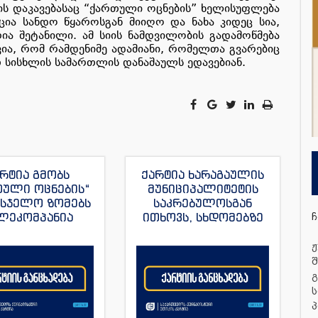
 ვის დაკავებასაც “ქართული ოცნების” ხელისუფლება
აცია სანდო წყაროსგან მიიღო და ნახა კიდეც სია,
ა შეტანილი. ამ სიის ნამდვილობის გადამოწმება
ვია, რომ რამდენიმე ადამიანი, რომელთა გვარებიც
მათ სისხლის სამართლის დანაშაულს ედავებიან.
რტია გმობს
ქარტია ხარაგაულის
თული ოცნების“
მუნიციპალიტეტის
მსჯელო ზომებს
საკრებულოსგან
ლეკომპანია
ითხოვს, სხდომებზე
ჩ
მულას“, ვახო
დამსწრე
ას და მისი სხვა
ჟურნალისტებს
ჟ
რნალისტების
ნორმალური სამუშაო
შ
მიმართ
პირობები შეუქმნას
გ
ს
პ