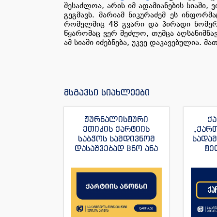
შესაძლოა, არის იმ ადამიანების სიაში,
გეგმავს. მარიამ ნიკურაძემ ეს ინფორმ
რომელშიც 48 გვარი და პირადი ნომერი
წყარომაც ვერ შეძლო, თუმცა აღსანიშნა
ამ სიაში იძებნება, უკვე დაკავებულია. 
მსგავსი სიახლეები
ჟურნალისტური
ქა
ეთიკის ქარტიის
„ქარ
საბჭოს სამდივნომ
სადა
დასაშვებად ცნო ანა
ტე
იაშაღაშვილის
„ფორ
განცხადება “ტვ
სანაი
პირველის”
ჟუ
ჟურნალისტის მაკა
ანდრონიკაშვილის
წინააღმდეგ.