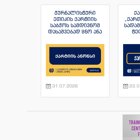
ჟურნალისტური
ქა
ეთიკის ქარტიის
„ქარ
საბჭოს სამდივნომ
სადა
დასაშვებად ცნო ანა
ტე
იაშაღაშვილის
„ფორ
განცხადება “ტვ
სანაი
პირველის”
ჟუ
ჟურნალისტის მაკა
ანდრონიკაშვილის
წინააღმდეგ.
31.07.2026
23.0