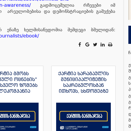
on-awareness/
გადმოცემულია რჩევები იმ
ქო არეულობებისა და დემონსტრაციების გაშუქება
 ენაზე ხელმისაწვდომია შემდეგი ბმულიდან:
ournalists/ebook/
ჩ
ჟ
შ
რტია გმობს
ქარტია ხარაგაულის
გ
თული ოცნების“
მუნიციპალიტეტის
ს
მსჯელო ზომებს
საკრებულოსგან
პ
ლეკომპანია
ითხოვს, სხდომებზე
გ
მულას“, ვახო
დამსწრე
გ
ას და მისი სხვა
ჟურნალისტებს
რნალისტების
ნორმალური სამუშაო
მიმართ
პირობები შეუქმნას
დ
მ
შ