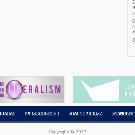
ქ
შ
მ
ე
ქ
რ
ჟ
იებები
დოკუმენტები
ბიბლიოთეკა
სტატისტი
Copyright © 2017