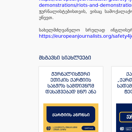
demonstrations/riots-and-demonstrati
ჟურნალისტებისთვის, ვისაც სამოქალა
უწევთ.
სახელმძღვანელო სრულად ინგლისურ
https://europeanjournalists.org/safety4j
მსგავსი სიახლეები
ჟურნალისტური
ქა
ეთიკის ქარტიის
„ქარ
საბჭოს სამდივნომ
სადა
დასაშვებად ცნო ანა
ტე
იაშაღაშვილის
„ფორ
განცხადება “ტვ
სანაი
პირველის”
ჟუ
ჟურნალისტის მაკა
ანდრონიკაშვილის
წინააღმდეგ.