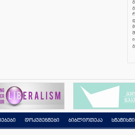
გ
გ
დ
მ
შ
ი
გ
იებები
დოკუმენტები
ბიბლიოთეკა
სტატისტი