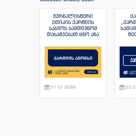
ჟურნალისტური
ქა
ეთიკის ქარტიის
„ქარ
საბჭოს სამდივნომ
სადა
დასაშვებად ცნო ანა
ტე
იაშაღაშვილის
„ფორ
განცხადება “ტვ
სანაი
პირველის”
ჟუ
ჟურნალისტის მაკა
ანდრონიკაშვილის
წინააღმდეგ.
31.07.2026
23.0