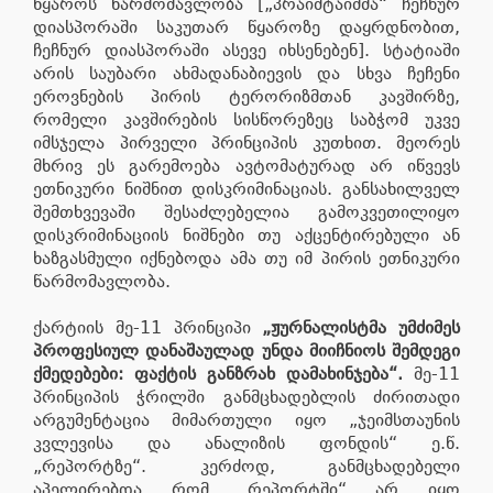
წყაროს წარმომავლობა [„პრაიმტაიმმა“ ჩეჩნურ
დიასპორაში საკუთარ წყაროზე დაყრდნობით,
ჩეჩნურ დიასპორაში ასევე იხსენებენ]. სტატიაში
არის საუბარი ახმადანაბიევის და სხვა ჩეჩენი
ეროვნების პირის ტერორიზმთან კავშირზე,
რომელი კავშირების სისწორეზეც საბჭომ უკვე
იმსჯელა პირველი პრინციპის კუთხით. მეორეს
მხრივ ეს გარემოება ავტომატურად არ იწვევს
ეთნიკური ნიშნით დისკრიმინაციას. განსახილველ
შემთხვევაში შესაძლებელია გამოკვეთილიყო
დისკრიმინაციის ნიშნები თუ აქცენტირებული ან
ხაზგასმული იქნებოდა ამა თუ იმ პირის ეთნიკური
წარმომავლობა.
ქარტიის მე-11 პრინციპი
„ჟურნალისტმა უმძიმეს
პროფესიულ დანაშაულად უნდა მიიჩნიოს შემდეგი
ქმედებები: ფაქტის განზრახ დამახინჯება“.
მე-11
პრინციპის ჭრილში განმცხადებლის ძირითადი
არგუმენტაცია მიმართული იყო „ჯეიმსთაუნის
კვლევისა და ანალიზის ფონდის“ ე.წ.
„რეპორტზე“. კერძოდ, განმცხადებელი
აპელირებდა რომ „რეპორტში“ არ იყო