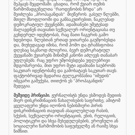
შეჰყავს შეცდომაში. ცხადია, რომ ქვიარ თემის
წარმომადგენელთა “რაოდენობის ზრდა” არ
შეიძლება „პროპაგანდას“
მიეწეროს. გასულ წლებში,
მთელ მსოფლიოში და განსაკუთრებით, ნაკლებად
დემოკრატიულ ქვეყნებში, ადამიანები უმეტესად
მალავდნენ თავიანთ სექსუალურ ორიენტაციასა თუ
გენდერულ იდენტობას, რაც მათი ჩაგვრის გამო
ხდებოდა. წლებთან ერთად ვითარება გაუმჯობესდა
და, მიუხედავად იმისა, რომ ჰომო და ტრანსფობია
დღესაც საკმაოდ ძლიერია, ბევრ დემოკრატიულ
ქვეყანაში ქვიარებს მინიმუმ კანონი აძლევს თანაბარ
უფლებებს. რაც უფრო უმჯობესდება უფლებრივი
მდგომარეობა, მით უფრო მეტი ადამიანი საუბრობს
საკუთარ იდენტობაზე და გამოხატავს საკუთარ თავს.
ფაქტობრივად მცდარია ტელეკომპანია “იმედის”
იმგვარი გაშუქება, თითქოს ეს “პროპაგანდის”
შედეგია.
მეშვიდე პრინციპი.
ჟურნალისტს უნდა ესმოდეს მედიის
მიერ დისკრიმინაციის წახალისების საფრთხე; ამიტომ
ყველაფერი უნდა იღონოს ნებისმიერი პირის
დისკრიმინაციის თავიდან ასაცილებლად რასის,
სქესის, სექსუალური ორიენტაციის, ენის, რელიგიის,
პოლიტიკური და სხვა შეხედულებების, ეროვნული ან
სოციალური წარმოშობის საფუძველზე ან რაიმე სხვა
ნიშნით.