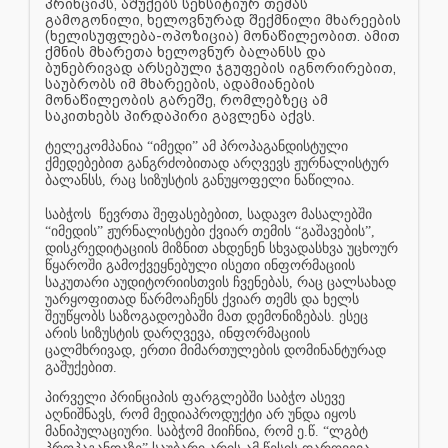
პრინციპს, აშუქებს სენსიტიურ თემას
გამოგონილი, ხელოვნურად შექმნილი მხარეების
(ხელისუფლება-ოპოზიცია) მონაწილეობით. ამით
ქმნის მხარეთა ხელოვნურ ბალანსს და
ბუნებრივად არსებული ჯგუფების იგნორირებით,
საუბრობს იმ მხარეების, ადამიანების
მონაწილეობის გარეშე, რომლებზეც ამ
საკითხებს პირდაპირი გავლენა აქვს.
ტელეკომპანია “იმედი” ამ პროპაგანდისტული
ქმედებებით განგრძობითად არღვევს ჟურნალისტურ
ბალანსს, რაც სიზუსტის განუყოფელი ნაწილია.
საბჭოს
წევრთა შეფასებებით, სადავო მასალებში
“იმედის” ჟურნალისტები ქვიარ თემის “გაშავების”,
დისკრედიტაციის მიზნით ახდენენ სხვადასხვა უცხოურ
წყაროში გამოქვეყნებული ისეთი ინფორმაციის
საკუთარი აუდიტორიისთვის ჩვენებას, რაც ცალსახად
უარყოფითად წარმოაჩენს ქვიარ თემს და ხელს
შეუწყობს საზოგადოებაში მათ დემონიზებას. ესეც
არის სიზუსტის დარღვევა, ინფორმაციის
ცალმხრივად, ერთი მიმართულების დომინანტურად
გაშუქებით.
პირველი პრინციპის ფარგლებში საბჭო ასევე
აღნიშნავს, რომ მედიაპროდუქტი არ უნდა იყოს
მანიპულაციური. საბჭომ მიიჩნია, რომ ე.წ. “ლგბტ