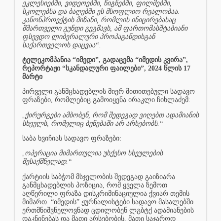
ეკლესიებში, ვიდეოებში, წიგნებში, ფილმებში,
სკოლებსა და ბაღებში ეს მსოფლიო რეალობაა.
კანონპროექტის მიზანი, რომლის ინიცირებასაც
მმართველი გუნდი გეგმავს, ამ ფართომასშტაბიანი
ფსევდო ლიბერალური პროპაგანდისგან
საქართველოს დაცვაა“.
ტელეკომპანია “იმედი”, გადაცემა “იმედის კვირა”,
რეპორტაჟი “სკანდალური ფაილები”, 2024 წლის 17
მარტი
პირველი განმცხადებლის მიერ მითითებული სადავო
ფრაზები, რომლებიც გამოიყენა ირაკლი ჩიხლაძემ:
„
ქირურგები ამბობენ, რომ შედეგად ვიღებთ ადამიანის
სხეულს, რომელიც ბუნებაში არ არსებობს.“
საბა ხვიჩიას სადავო ფრაზები:
„
ოპერაცია მიმართულია უსქესო სხეულების
შესაქმნელად.“
ქარტიის საბჭომ მსჯელობის შედეგად გაიზიარა
განმცხადებლის პოზიცია, რომ ყველა ზემოთ
აღწერილი ფრაზა დისკრიმინაციულია ქვიარ თემის
მიმართ. “იმედის” ჟურნალისტები სადავო მასალებში
ერთმნიშვნელოვნად ცდილობენ ლგბტქ ადამიანების
დაკნინებას და მათი არსებობის, მათი საჯაროდ