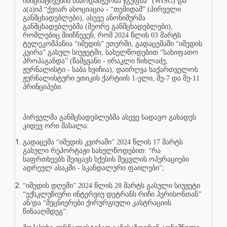
ინიციატივების მხარდამჭერმა ჯგუფმა“ (WISG) და
ა(ა)იპ “ქვიარ ასოციაცია - “თემიდამ” (პირველი
განმცხადებლები), ასევე ანონიმურმა
განმცხადებლებმა (მეორე განმცხადებლები),
რომლებიც მიიჩნევენ, რომ 2024 წლის 03 მარტს
ტელეკომპანია “იმედის” ეთერში, გადაცემაში “იმედის
კვირა” გასულ სიუჟეტში, სახელწოდებით “სახიფათო
პროპაგანდა” (წამყვანი - ირაკლი ჩიხლაძე,
ჟურნალისტი - საბა ხვიჩია), დაირღვა საქართველოს
ჟურნალისტური ეთიკის ქარტიის 1-ელი, მე-7 და მე-11
პრინციპები.
პირველმა განმცხადებლებმა ასევე სადავო გახადეს
კიდევ ორი მასალა:
გადაცემა “იმედის კვირაში” 2024 წლის 17 მარტს
გასული რეპორტაჟი სახელწოდებით: “რა
საფრთხეებს შეიცავს სქესის შეცვლის ოპერაციები
ადრეულ ასაკში - სკანდალური ფაილები”;
“იმედის დღეში” 2024 წლის 28 მარტს გასული სიუჟეტი
“ექსკლუზიური ინტერვიუ დეტრანს რიჩი ჰერისონთან”
ან/და “მეცნიერები ქირურგიული კასტრაციის
წინააღმდეგ”.