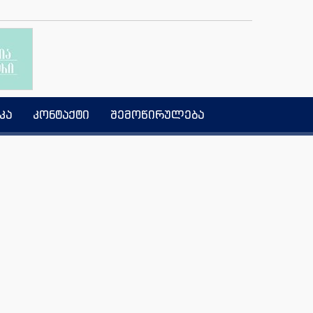
კა
კონტაქტი
შემოწირულება