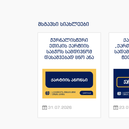
მსგავსი სიახლეები
ჟურნალისტური
ქა
ეთიკის ქარტიის
„ქარ
საბჭოს სამდივნომ
სადა
დასაშვებად ცნო ანა
ტე
იაშაღაშვილის
„ფორ
განცხადება “ტვ
სანაი
პირველის”
ჟუ
ჟურნალისტის მაკა
ანდრონიკაშვილის
წინააღმდეგ.
31.07.2026
23.0