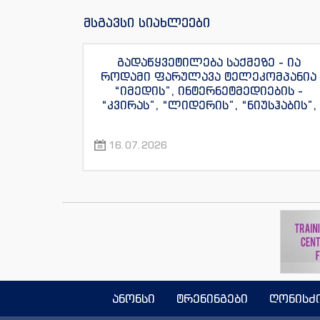
მსგავსი სიახლეები
გადაწყვეტილება საქმეზე - ია
როდამი ფარულავა ტელეკომპანია
“იმედის”, ინტერნეტმედიების -
“კვირას”, “ლიდერის”, “ნიუსჰაბის”,
“ექსკლუზივნიუსის”, “დაიჯესტის”,
“ინფოფოსტალიონის”, “ენესპი ჯის”
16.07.2026
და “ექსკლუზივტივის”
ჟურნალისტების წინააღმდეგ
ანონსი
ტრენინგები
ღონისძ