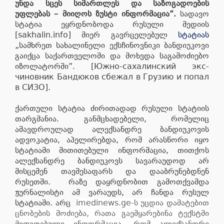
უნდა სცეს სიმართლეს და საზოგადოების
უფლებას – მიიღოს ზუსტი ინფორმაცია“.
სადავო
სტატია ეყრდნობოდა რუსული მედიის
[sakhalin.info] მიერ გავრცელებულ
სტატიას
„სამხრეთ სახალინელი ექსჩინოვნიკი ბანდიუკოვი
გაიქცა საქართველოში და მოხვდა საგამოძიებო
იზოლატორში”. [Южно-сахалинский экс-
чиновник Бандюков сбежал в Грузию и попал
в СИЗО].
ქართული სტატია ძირითადად რუსული სტატიის
თარგმანია. განმცხადებელი, რომელიც
ამავდროულად ალექსანდრე ბანდიუკოვის
ადვოკატია, აპელირებდა, რომ არასწორი იყო
სტატიაში მითითებული ინფორმაცია, თითქოს
ალექსანდრე ბანდიუკოვს სავარაუდოდ არ
მისცემენ თავშესაფარს და დააბრუნებდნენ
რუსეთში. რაზე დაყრდნობით გამოთქვამდა
ჟურნალისტი ამ ვარაუდს, არ ჩანდა რუსულ
სტატიაში. არც
imedinews.ge-ს უცდია დამატებით
ცნობების მოძიება, რათა გაემყარებინა ტექსტში
მითითებული ინფორმაცია, რომ ალექსანდრე