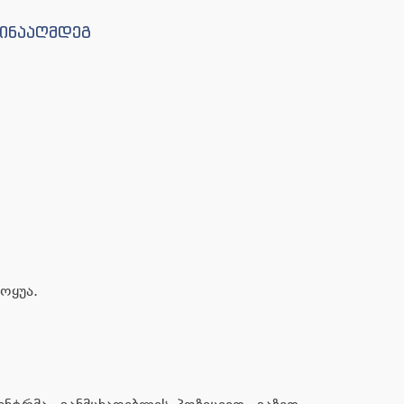
წინააღმდეგ
როყუა.