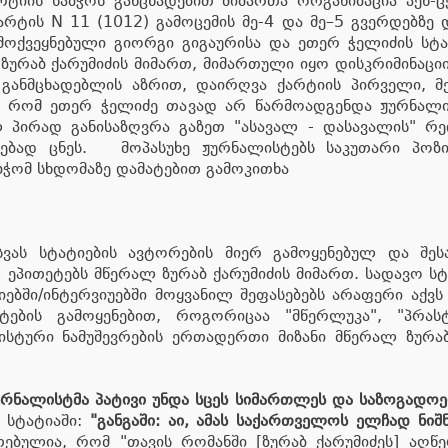
იის საბჭოს განცხადებით მიმართა ორგანიზაცია პენ-ც
არტის N 11 (1012) გამოცემის მე-4 და მე–5 გვერდებზე 
ამოქვეყნებული გიორგი გიგაურისა და ეთერ ჭელიძის სტ
ურაბ ქარუმიძის მიმართ, მიმართული იყო დისკრიმინაციი
 განმცხადებლის აზრით, დაირღვა ქარტიის პირველი, მე
ა, რომ ეთერ ჭელიძე თავად არ წარმოადგენდა ჟურნალ
ელ პირად განისაზღვრა გაზეთ "ასავალ - დასავალის"
აშვებად ცნეს. მოპასუხე ჟურნალისტებს საკუთარი პოზ
ბჭომ სხდომაზე დამატებით გამოკითხა
სვას სტატიების ავტორების მიერ გამოყენებულ და შე
პითეტებს მწერალ ზურაბ ქარუმიძის მიმართ. სადავო სტატ
იებში/ინტერვიუებში მოყვანილ შეფასებებს არაფერი აქ
ების გამოყენებით, როგორიცაა "მწერლუკა", "პრასტი
სტური ნამუშევრების ერთადერთი მიზანი მწერალ ზურაბ
ურნალისტმა პატივი უნდა სცეს სიმართლეს და საზოგადოე
 სტატიაში:
"განგაში: აი, ამას საქართველოს ელჩად ნიშნ
ებულია, რომ "თავის რომანში [ზურაბ ქარუმიძეს] აღ