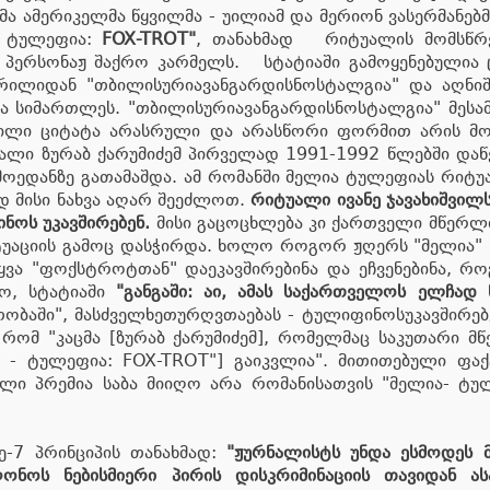
 ამერიკელმა წყვილმა - უილიამ და მერიონ ვასერმანებმა
- ტულე­ფია:
FOX-TROT"
, თანახმად რიტუალის მომსწრე
ა პერსონაჟ შაქრო კარმელს. სტატიაში გამოყენებულია 
ილიდან "თბი­ლი­სუ­რიავან­გარ­დისნოს­ტალ­გია" და აღ
ება სიმართლეს. "თბი­ლი­სუ­რიავან­გარ­დისნოს­ტალ­გია" 
ლი ციტატა არასრული და არასწორი ფორმით არის მოცემ
ლი ზუ­რაბ ქა­რუ­მი­ძემ პირ­ვე­ლად 1991-1992 წლებ­ში და­წე­რ
­ე­დან­ზე გა­თა­მაშ­და. ამ რო­მან­ში მე­ლია ტუ­ლე­ფი­ას რი­ტუ
დ მი­სი ნახ­ვა აღარ შე­ეძ­ლოთ.
რი­ტუ­ა­ლი ივა­ნე ჯა­ვა­ხიშ­ვ
­ნოს უკავ­ში­რე­ბენ.
მი­სი გა­ცოცხ­ლე­ბა კი ქარ­თ­ვე­ლი მწერ­ლ
ი­ტუ­ა­ცი­ის გა­მოც დას­ჭირ­და. ხო­ლო რო­გორ ჟღერს "მე­ლია" 
ვა "ფოქ­ს­ტ­როტ­თან" და­ე­კავ­ში­რე­ბი­ნა და ეჩ­ვე­ნე­ბი­ნა, 
ოლო, სტატიაში
"განგაში: აი, ამას საქართველოს ელჩად ნ
თო­ბა­ში", მასძველხე­თურღვთა­ე­ბას - ტუ­ლი­ფი­ნოსუკავ­ში­
რომ "კაცმა [ზურაბ ქარუმიძემ], რომელმაც საკუთარი მწ
 - ტულე­ფია: FOX-TROT"] გაიკვლია". მითითებული ფაქ
ი პრემია საბა მიიღო არა რომანისათვის "მე­ლია- ტულ
-7 პრინციპის თანახმად:
"ჟურნალისტს უნდა ესმოდეს მ
ნოს ნებისმიერი პირის დისკრიმინაციის თავიდან ას