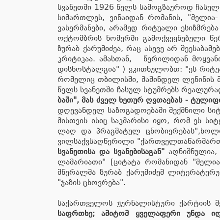
სვანეთში 1926 წელს სამოგზაუროდ ჩასულმა
სიმართლეს, ვინაიდან რომანის, "მე­ლია
ვასერმანები, არამედ რიტუალი ესიზმრებ
ოქტომბრის ნომერში გამოქვეყნებული წერ
ზურაბ ქარუმიძეა, რაც ასევე არ შეესაბამ
კრიტიკაა. ამასთან, წერილიდან მოყვანი
დისნოს­ტალ­გია" ) ვკითხულობთ: "ეს რი­ტუ­ა­
რო­მე­ლიც თბი­ლის­ში, მა­შინ­დელ ლე­ნი­ნის მო
წელს სვა­ნეთ­ში ჩა­სულ სტუმ­რებს რე­ა­ლუ­რა
ბა­ში", მას ძველ ხე­თურ ღვთა­ე­ბას - ტუ­ლი­ფი
დღე­ვან­დელ სა­ზო­გა­დო­ე­ბა­ში შექ­მ­ნი­ლი ს
მის­თ­ვის ისიც საკ­მა­რი­სი იყო, რომ ეს სიტყ­
ლაღ და პრაგ­მა­ტულ ცნო­ბი­ე­რე­ბას",ხ
ვილსაქვსაღ­წე­რი­ლი "ქარ­თ­ველ­თაწარ­მარ­
სვანეთისა და სვანებისაგან"
აღნიშნულია, 
ლამარიათი" [ციტატა რომანიდან "მე­ლია
მწერალმა ზურაბ ქარუმიძემ ლიტერატურულ
"ჯაზის ცხოვრება".
საქართველოს ჟურნალისტური ქარტიის მე
საფრთხე; ამიტომ ყველაფერი უნდა იღო