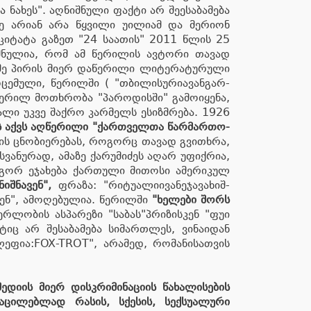
 ნახეს". აღნიშნული ფაქტი არ შეესაბამება
 არიან არა წყვილი უილიამ და მერიონ
ციტატა გაზეთ "24 საათის" 2011 წლის 25
ნიშნულია, რომ ამ წერილის ავტორი თავად
მესამე პირის მიერ დაწერილი ლიტერატურული
ული, წერილში ( "თბი­ლი­სუ­რიავან­გარ­
ილ მოთხ­რო­ბა "პა­რო­დის­ში" გა­მო­ი­ყე­ნა,
­ა­ლი უკ­ვე შაქ­რო კარ­მელს ესიზ­მ­რე­ბა. 1926
ილს აქვს აღ­წე­რი­ლი "ქარ­თ­ველ­თა წარ­მარ­თო­
ის ცნო­ბი­ე­რე­ბას, რო­გორც თა­ვად გვითხ­რა,
სვა­ნუ­რად, ამა­ზე ქა­რუ­მი­ძეს აღარ უფიქ­რია,
რო­გორ ეჯა­ხე­ბა ქარ­თუ­ლი მი­თო­სი ამე­რი­კულ
იშნავენ",
ფრაზა: "რი­ტუ­ა­ლიივა­ნეჯა­ვა­ხიშ­
რე­ბენ", ამოღებულია. წერილში
"ხელები შორს
ერლობის ასპარეზი "საბას"პრიზისკენ "ფუი
ტიც არ შესაბამება სიმართლეს, ვინაიდან
ე­ფია:FOX-TROT", არამედ, რომანისათვის
ედიის მიერ დისკრიმინაციის წახალისების
აცილებლად რასის, სქესის, სექსუალური