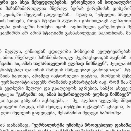
კური და სხვა შეხედულებების, ეროვნული ან სოციალური
 მიზანმიმართულია მწერალ ზურაბ ქარუმიძის დისკრიმინ
ს კუთხური შუღლის გაღვივებას. სტატია, "უშგული, სრუ
იის ნიშნებს, როცა სტატიის ავტორი განიხილავს ალბათო
ება ეთნიკური სომეხი იყოს. აღნიშნული გარემოების 
ავშირში არ არის სტატიაში განსახილველ საკითხთან, მხ
ურ შუღლს, ვინაიდან ცდილობს პოზიციის კულტივირება
ა ამით მწერალი მიზანმიმართულ შეურაცხყოფას აყენებს 
ნგაში: აი, ამას საქართველოს ელჩად ნიშნავენ",
ჰედლაინს
დერასტებად და თხის შარდის მსმელებად გამოაცხადა". სტ
ის ნაყოფი, არამედ ისტორიული ფაქტია, რომლის შესახე
 ჟურნალისტი ახდენს რომანის განმარტებას ისე, რომ მას 
 კუთხური შუღლი და გააღვივოს აგრესია. საბჭო ასევე
 სტატია
"განგაში: აი, ამას საქართველოს ელჩად ნიშნავენ"
აკაკი გასვიანი აცხადებს, - "მე, ალბათ ყველაზე მშვი
მყოფური ბოდვა, მას შემდეგ მუშტები მექავება". ცხადია,
დო შუღლის გაღვივება, შესაბამისი შედეგი წარმოშვა.
ლის თანახმად,
"ჟურნალისტმა უმძიმეს პროფესიულ დანაშაუ