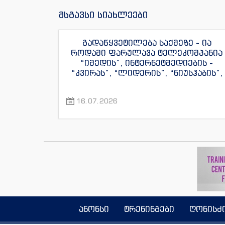
მსგავსი სიახლეები
გადაწყვეტილება საქმეზე - ია
როდამი ფარულავა ტელეკომპანია
“იმედის”, ინტერნეტმედიების -
“კვირას”, “ლიდერის”, “ნიუსჰაბის”,
“ექსკლუზივნიუსის”, “დაიჯესტის”,
“ინფოფოსტალიონის”, “ენესპი ჯის”
16.07.2026
და “ექსკლუზივტივის”
ჟურნალისტების წინააღმდეგ
ანონსი
ტრენინგები
ღონისძ