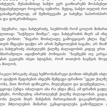
სტულს, შესაბამისად საბჭო ვერ გაიზიარებს მოპასუხე
 შეფასებულიყო როგორც იუმორი. მეტიც, საბჭო თვლის რო
გასამყარებლად, ამ შემთხვევაში კი სახეზეა საპირის
 და დისკრიმინაცია.
ი სტუმარი, იდა ბახტურიძე, საუბრობს რომ ცოლის მიმარ
ითად: "საჭმელი მიიწვა". იდა ბახტურიძის მიერ ამ ინფ
ევი ტონით: "მაგარი მოძალადე გამოგყავარ ეხლა მეც"
ვის მსგავსი ფაქტი არ არის შეშფოთების საგანი, არ მია
ა ბახტურიძე ასახელებს ქალზე ძალადობის კიდევ ერთ სა
ასხარაშვილი აფიქსირებს პოზიციას: "ბავშვებს თუ კარგ
რებას უკეთებს ისეთ სტიგმას, რომ თითქოს ბავშვის მ
ა მიიღოს.
 ირაკლი ხრიკაძე ასევე ხუმრობანარევი ტონით იხსენებს 
ო ფაქტის შეფასებას ახდენს შემდეგი ფრაზით "ეგეთ ქალზე
ბა, მათ შორის ფიზიკური, მიუღებელი და დაუშვებელია, მა
ცყოფა [უნდა იძალადო აბა რა უნდა ქნა], ამ ფრაზის გაჟღ
ებები, რომლებიც ამართლებენ ქალზე ძალადობას. გადაც
ობა ქალის მიერ მანქანის მართვასთან დაკავშირებით,
ქალი მძღოლების მიმართ უკმაყოფილება გამოწვეული 