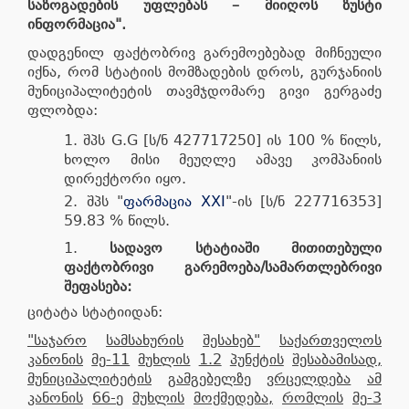
საზოგადების
უფლებას
–
მიიღოს
ზუსტი
ინფორმაცია
"
.
დადგენილ ფაქტობრივ გარემოებებად მიჩნეული
იქნა, რომ სტატიის მომზადების დროს, გურჯანიის
მუნიციპალიტეტის თავმჯდომარე გივი გერგაძე
ფლობდა:
შპს G.G [ს/ნ 427717250] ის 100 % წილს,
ხოლო მისი მეუღლე ამავე კომპანიის
დირექტორი იყო.
შპს "
ფარმაცია XXI
"-ის [ს/ნ 227716353]
59.83 % წილს.
სადავო
სტატიაში
მითითებული
ფაქტობრივი
გარემოება
/
სამართლებრივი
შეფასება
:
ციტატა სტატიიდან:
"
საჯარო
სამსახურის
შესახებ
"
საქართველოს
კანონის
მე
-11
მუხლის
1.2
პუნქტის
შესაბამისად
,
მუნიციპალიტეტის
გამგებელზე
ვრცელდება
ამ
კანონის
66-
ე
მუხლის
მოქმედება
,
რომლის
მე
-3