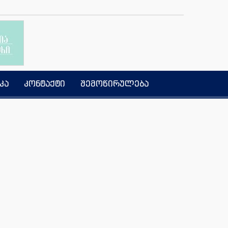
კა
კონტაქტი
შემოწირულება