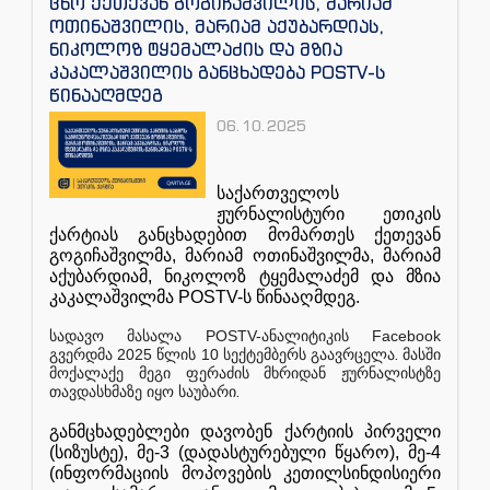
ცნო ქეთევან გოგიჩაშვილის, მარიამ
ოთინაშვილის, მარიამ აქუბარდიას,
ნიკოლოზ ტყემალაძის და მზია
კაკალაშვილის განცხადება POSTV-ს
წინააღმდეგ
06.10.2025
საქართველოს
ჟურნალისტური
ეთიკის
ქარტიას
განცხადებით
მომართეს
ქეთევან
გოგიჩაშვილმა
,
მარიამ
ოთინაშვილმა
,
მარიამ
აქუბარდიამ
,
ნიკოლოზ
ტყემალაძემ
და
მზია
კაკალაშვილმა
POSTV-
ს
წინააღმდეგ
.
POSTV-
Facebook
სადავო
მასალა
ანალიტიკის
2025
10
.
გვერდმა
წლის
სექტემბერს
გაავრცელა
მასში
მოქალაქე
მეგი
ფერაძის
მხრიდან
ჟურნალისტზე
.
თავდასხმაზე
იყო
საუბარი
განმცხადებლები
დავობენ
ქარტიის
პირველი
(
სიზუსტე
),
მე
-3 (
დადასტურებული
წყარო
),
მე
-4
(
ინფორმაციის
მოპოვების
კეთილსინდისიერი