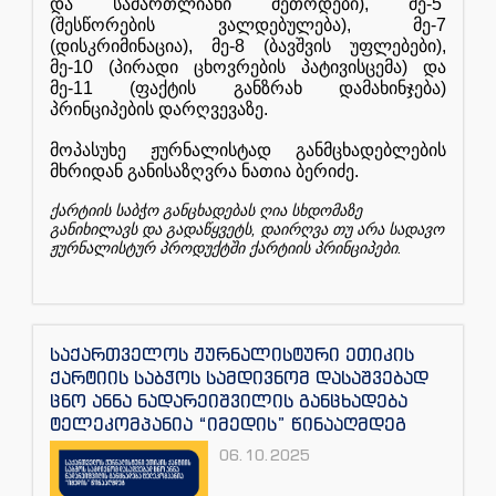
და
სამართლიანი
მეთოდები
),
მე
-5
(
შესწორების
ვალდებულება
),
მე
-7
(
დისკრიმინაცია
),
მე
-8 (
ბავშვის
უფლებები
),
მე
-10 (
პირადი
ცხოვრების
პატივისცემა
)
და
მე
-11 (
ფაქტის
განზრახ
დამახინჯება
)
პრინციპების
დარღვევაზე
.
მოპასუხე
ჟურნალისტად
განმცხადებლების
მხრიდან
განისაზღვრა
ნათია
ბერიძე
.
ქარტიის
საბჭო
განცხადებას
ღია
სხდომაზე
,
განიხილავს
და
გადაწყვეტს
დაირღვა
თუ
არა
სადავო
.
ჟურნალისტურ
პროდუქტში
ქარტიის
პრინციპები
საქართველოს ჟურნალისტური ეთიკის
ქარტიის საბჭოს სამდივნომ დასაშვებად
ცნო ანნა ნადარეიშვილის განცხადება
ტელეკომპანია “იმედის” წინააღმდეგ
06.10.2025