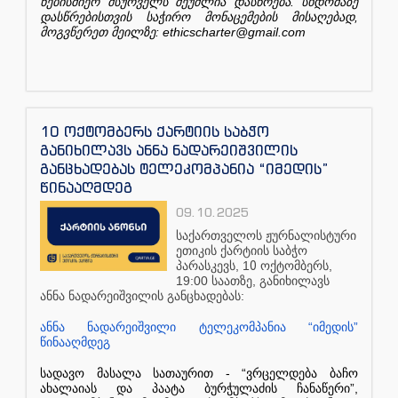
.
ნებისმიერ
მსურველს
შეუძლია
დასწრება
სხდომაზე
,
დასწრებისთვის
საჭირო
მონაცემების
მისაღებად
: ethicscharter@gmail.com
მოგვწერეთ
მეილზე
10 ოქტომბერს ქარტიის საბჭო
განიხილავს ანნა ნადარეიშვილის
განცხადებას ტელეკომპანია “იმედის”
წინააღმდეგ
09.10.2025
საქართველოს
ჟურნალისტური
ეთიკის
ქარტიის
საბჭო
, 1
0
,
პარასკევს
ოქტომბერს
19
:00
,
საათზე
განიხილავს
:
ანნა
ნადარეიშვილის
განცხადებას
“
”
ანნა
ნადარეიშვილი
ტელეკომპანია
იმედის
წინააღმდეგ
- “
სადავო
მასალა
სათაურით
ვრცელდება
ბაჩო
”,
ახალაიას
და
პაატა
ბურჭულაძის
ჩანაწერი