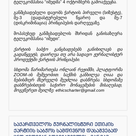
“
” 4
.
ტელეკომპანია
იმედმა
ოქტომბერს
გამოაქვეყნა
(
),
განმცხადებელი
დავობს
ქარტიის
პირველი
სიზუსტე
-3 (
)
-7
მე
დადასტურებული
წყარო
და
მე
(
)
.
დისკრიმინაცია
პრინციპების
დარღვევაზე
მოპასუხედ
განმცხადებლის
მხრიდან
განისაზღვრა
“
”.
ტელეკომპანია
იმედი
ქარტიის
საბჭო
განცხადებებს
განიხილავს
და
,
გადაწყვეტს
დაირღვა
თუ
არა
სადავო
ჟურნალისტურ
.
პროდუქტში
ქარტიის
პრინციპები
,
სხდომა
წარიმართება
ონლაინ
რეჟიმში
პლატფორმა
ZOOM-
.
ის
მეშვეობით
საქმის
განხილვა
ღიაა
და
.
ნებისმიერ
მსურველს
შეუძლია
დასწრება
სხდომაზე
,
დასწრებისთვის
საჭირო
მონაცემების
მისაღებად
: ethicscharter@gmail.com
მოგვწერეთ
მეილზე
საქართველოს ჟურნალისტური ეთიკის
ქარტიის საბჭოს სამდივნომ დასაშვებად